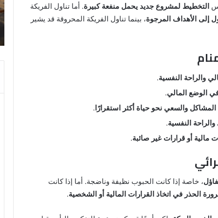
دلالات
كس
التخطيط لمشروع جديد يحمل منفعة كبيرة
. أما تناول الفريكة
14 مايو، 2025
وتفسيرات
ل إلى الأهداف المرجوة
، بينما تناول الفريكة المحروقة قد يشير
رؤية الحمام المتسخ بالبراز في المنام:
ابن
ة
دلالات وتفسيرات ابن سيرين والنابلسي
سيرين
والنابلسي
منام
الي والراحة النفسية
.
ي الوضع المالي
.
لمشاكل والسعي نحو حياة أكثر استقرارًا
.
والراحة النفسية
.
 مالية أو قرارات غير صائبة
.
رائي
فاؤل
، خاصة إذا كانت الحبوب نظيفة وناضجة. أما إذا كانت
ورة الحذر في اتخاذ القرارات المالية أو الشخصية
.