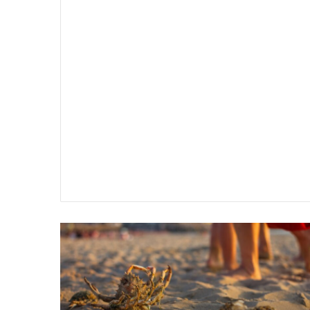
سير
تفسير
ية
حلم
جثث
اني
حارس
منام
شخصي