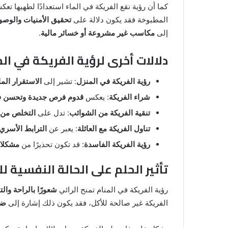
للمتزوجة
كما أن رؤية نقع الفريكة في الماء استعدادًا لطهيها تع
المطبوخة فقد يكون دلالة على
تحقيق الأمنيات والوصو
المنام لابن
8 يونيو، 2025
إلى
مكاسب غير مشروعة أو خسائر مالية
.
خروج شي من الدبر في المنام للمتزوج
دلالات أخرى لرؤية الفريكة في ال
رؤية الفريكة في المنزل
: تشير إلى
الاستقرار الم
شراء الفريكة
: يعكس
قدوم فرص جديدة وتحسن ف
تنقية الفريكة من الشوائب
: تدل على
التخلص من ا
تناول الفريكة مع العائلة
: يعبر عن
الترابط الأسري 
رؤية الفريكة الفاسدة
: قد تكون تحذيرًا من
مشكلات
تأثير الحلم على الحالة النفسية لل
رؤية الفريكة في المنام تمنح الرائي
شعورًا بالراحة والت
الفريكة غير صالحة للأكل، فقد يكون ذلك إشارة إلى
ضر