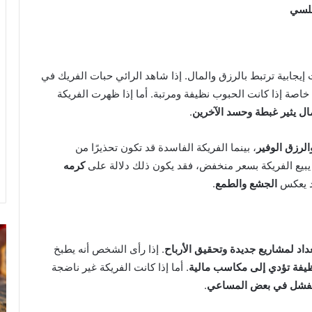
بلسي
 إيجابية ترتبط بالرزق والمال. إذا شاهد الرائي حبات الفريك في
 خاصة إذا كانت الحبوب نظيفة ومرتبة. أما إذا ظهرت الفريكة
ل يثير غبطة وحسد الآخرين
.
الرزق الوفير
، بينما الفريكة الفاسدة قد تكون تحذيرًا من
 يبيع الفريكة بسعر منخفض، فقد يكون ذلك دلالة على
كرمه
قد يعكس
الجشع والطمع
.
رؤية
تف
الحمام
رؤ
داد لمشاريع جديدة وتحقيق الأرباح
. إذا رأى الشخص أنه يطبخ
المتسخ
ال
يفة تؤدي إلى مكاسب مالية
. أما إذا كانت الفريكة غير ناضجة
بالبراز
في
 الفشل في بعض المساعي
.
في
ال
المنام: