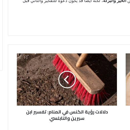
س
الخير والبركة
، لكنه أيضًا قد يكون دعوة للتفكير والتأني قبل
دلالات رؤية الكنس في المنام: تفسير ابن
سيرين والنابلسي