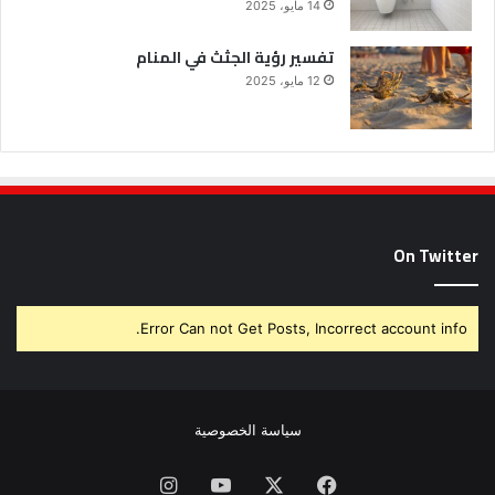
14 مايو، 2025
تفسير رؤية الجثث في المنام
12 مايو، 2025
On Twitter
Error Can not Get Posts, Incorrect account info.
سياسة الخصوصية
فيسبوك
X
يوتيوب
انستقرام