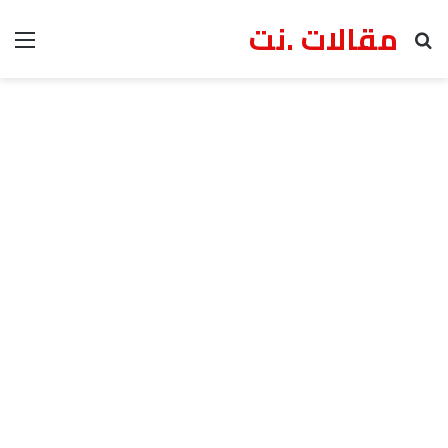
مقالات .نت
بحث عن
الق