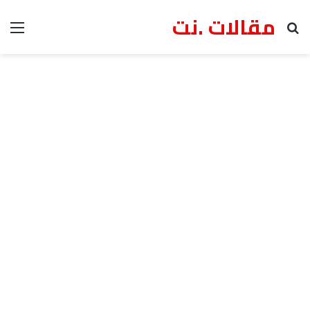
مقالات .نت
بحث عن
الق