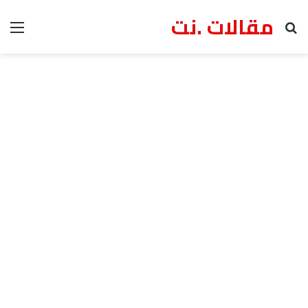
مقالات .نت
بحث عن
الق