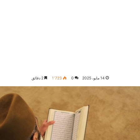
14 مايو، 2025
0
1٬723
2 دقائق