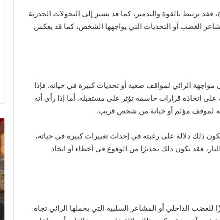
دة، فقد يرتبط بالقوة والتدمير، كما قد يشير إلى التحولات الجذرية
مشاعر الغضب أو التحديات التي يواجهها الشخص، كما قد يعكس
ى مواجهة الرائي لمواقف صعبة أو تحديات كبيرة في حياته. فإذا
على اتخاذه قرارات حاسمة تؤثر على مستقبله. أما إذا رأى أنه
ضه لموقف مؤلم أو خيانة من شخص قريب.
رؤية
تف
الحمام
رؤ
كون ذلك دلالة على رغبته في إحداث تغييرات كبيرة في حياته،
المتسخ
ال
النار، فقد يكون ذلك تحذيرًا من الوقوع في أخطاء أو اتخاذ
بالبراز
في
في
ال
المنام:
دلالات
14 مايو، 2025
وتفسيرات
رؤية الحمام المتسخ بالبراز في المنام:
ابن
ًا للغضب الداخلي أو المشاعر السلبية التي يحملها الرائي تجاه
ة
دلالات وتفسيرات ابن سيرين والنابلسي
سيرين