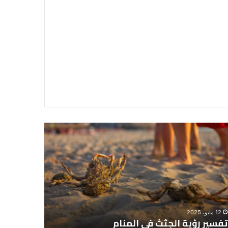
سير
تفسير
ية
حلم
جثث
اني
حارس
منام
شخصي
12 مايو، 2025
8 يونيو، 2025
تفسير رؤية الجثث في المنام
تفسير حل