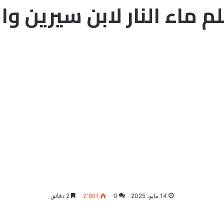
م ماء النار لابن سيرين وا
14 مايو، 2025
0
2٬861
2 دقائق