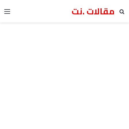
مقالات .نت
بحث عن
الق