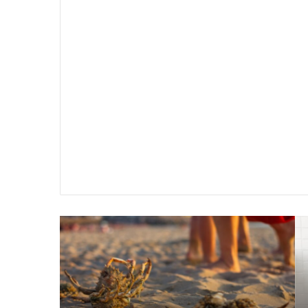
سير
تفسير
ية
حلم
جثث
اني
حارس
منام
شخصي