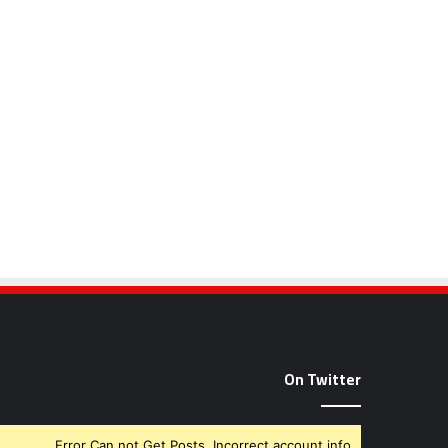
On Twitter
Error Can not Get Posts, Incorrect account info.