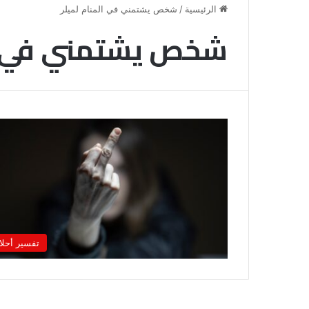
الرئيسية
/
شخص يشتمني في المنام لميلر
شخص يشتمني في ال
خروج
شي
تفسير أحلا
من
الدبر
في
المنام