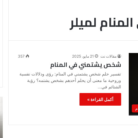
منام لميلر
مقالات نت
21 مايو، 2025
357
شخص يشتمني في المنام
تفسير حلم شخص يشتمني في المنام: رؤى ودلالات نفسية
وروحية ما معنى أن يحلم أحدهم بشخص يشتمه؟ رؤية
الشتائم في…
أكمل القراءة »
رؤية
تف
الحمام
رؤ
م
المتسخ
ال
بالبراز
في
في
ال
المنام: