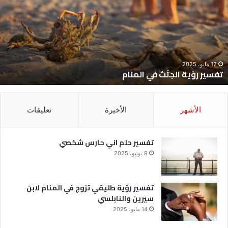
ي
ح
لمنام
ش
12 مايو، 2025
تفسير رؤية الجثث في المنام
الأشهر
الأخيرة
تعليقات
تفسير حلم اني حارس شخصي
8 يونيو، 2025
تفسير رؤية طليقي تزوج في المنام لابن
سيرين والنابلسي
14 مايو، 2025