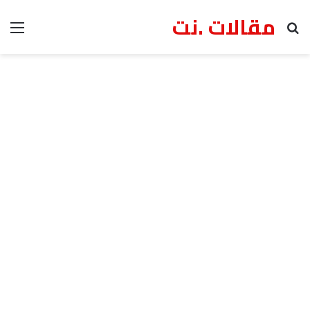
مقالات .نت
بحث عن
الق