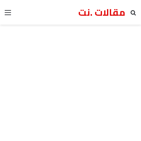
مقالات .نت
بحث عن
الق