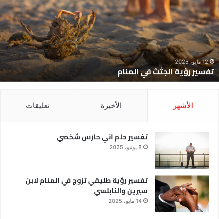
ي
ح
لمنام
ش
12 مايو، 2025
تفسير رؤية الجثث في المنام
الأشهر
الأخيرة
تعليقات
تفسير حلم اني حارس شخصي
8 يونيو، 2025
تفسير رؤية طليقي تزوج في المنام لابن
سيرين والنابلسي
14 مايو، 2025