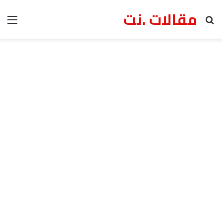
مقالات .نت
بحث عن
الق