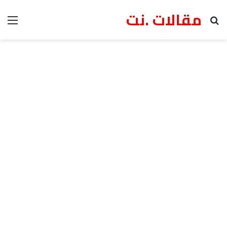
مقالات .نت
بحث عن
الق