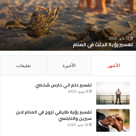
ي
ح
لمنام
ش
12 مايو، 2025
تفسير رؤية الجثث في المنام
الأشهر
الأخيرة
تعليقات
تفسير حلم اني حارس شخصي
8 يونيو، 2025
تفسير رؤية طليقي تزوج في المنام لابن
سيرين والنابلسي
14 مايو، 2025