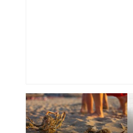
سير
تفسير
ية
حلم
جثث
اني
حارس
منام
شخصي