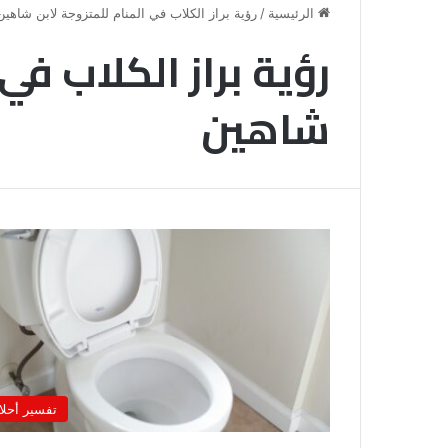
الرئيسية
/
رؤية براز الكلاب في المنام للمتزوجة لابن شاهين
رؤية براز الكلاب في
شاهين
خروج
شي
من
الدبر
في
تفسير أحلا
المنام