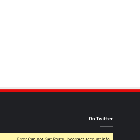
On Twitter
Error Can not Get Posts, Incorrect account info.