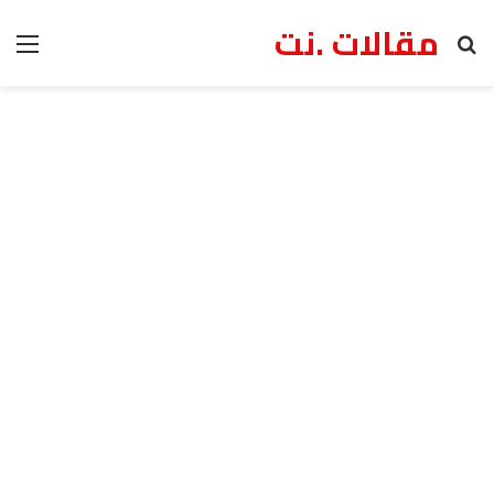
مقالات .نت
بحث عن
الق