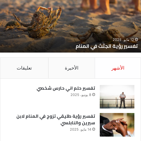
ي
ح
لمنام
ش
12 مايو، 2025
تفسير رؤية الجثث في المنام
الأشهر
الأخيرة
تعليقات
تفسير حلم اني حارس شخصي
8 يونيو، 2025
تفسير رؤية طليقي تزوج في المنام لابن
سيرين والنابلسي
14 مايو، 2025