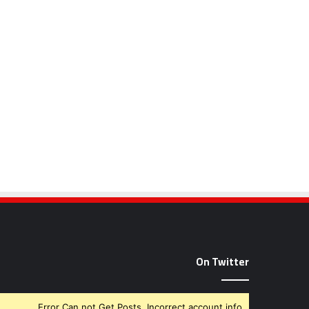
On Twitter
Error Can not Get Posts, Incorrect account info.