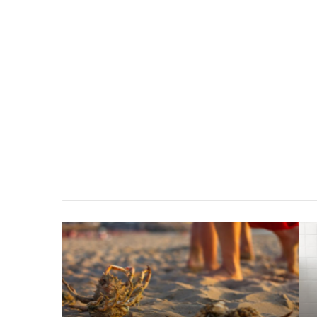
سير
تفسير
ية
حلم
جثث
اني
حارس
منام
شخصي