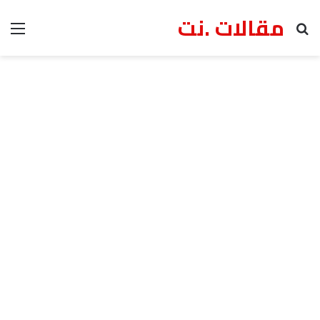
مقالات .نت
بحث عن
الق