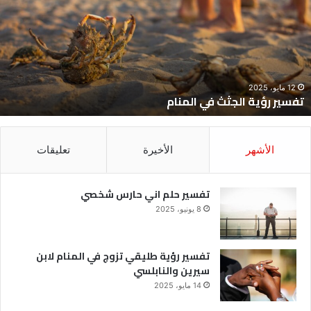
ي
ح
لمنام
ش
12 مايو، 2025
تفسير رؤية الجثث في المنام
الأشهر
الأخيرة
تعليقات
تفسير حلم اني حارس شخصي
8 يونيو، 2025
تفسير رؤية طليقي تزوج في المنام لابن
سيرين والنابلسي
14 مايو، 2025