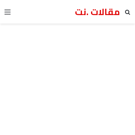
مقالات .نت
بحث عن
الق