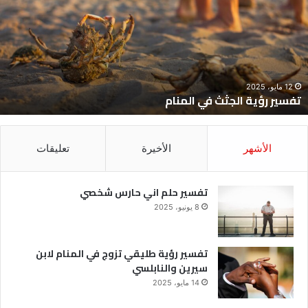
ي
ح
لمنام
ش
12 مايو، 2025
تفسير رؤية الجثث في المنام
الأشهر
الأخيرة
تعليقات
تفسير حلم اني حارس شخصي
8 يونيو، 2025
تفسير رؤية طليقي تزوج في المنام لابن
سيرين والنابلسي
14 مايو، 2025