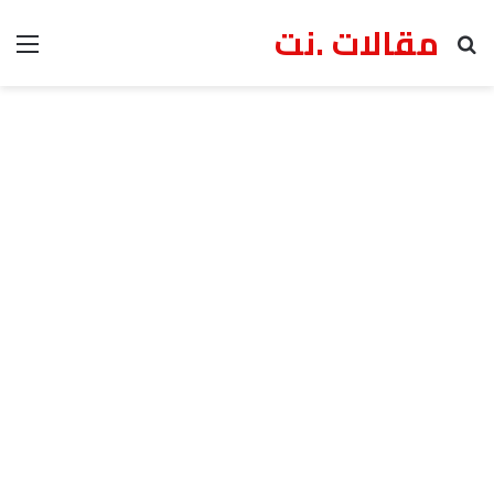
مقالات .نت
بحث عن
الق