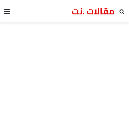
مقالات .نت
بحث عن
الق