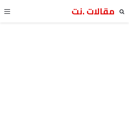
مقالات .نت
بحث عن
الق