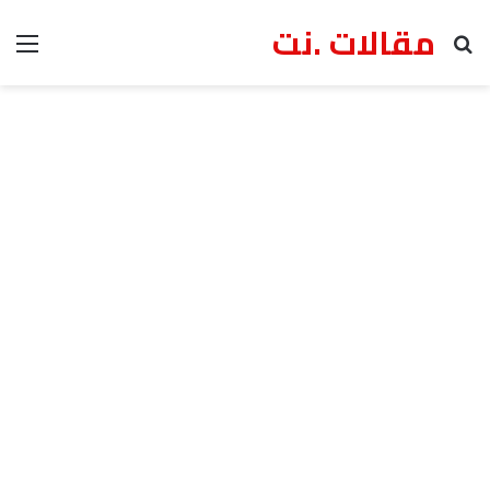
مقالات .نت
بحث عن
الق