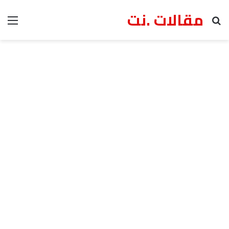
مقالات .نت
بحث عن
الق