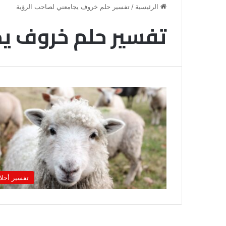
الرئيسية
/
تفسير حلم خروف يجامعني لصاحب الرؤية
تفسير حلم خروف يج
خروج
شي
تفسير أحلا
من
الدبر
في
المنام