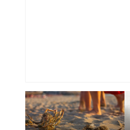
سير
تفسير
ية
حلم
جثث
اني
حارس
منام
شخصي