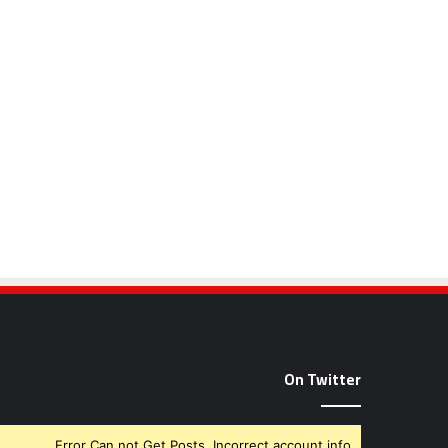
On Twitter
Error Can not Get Posts, Incorrect account info.