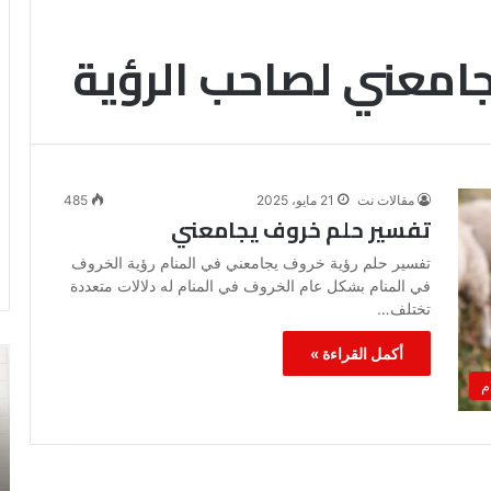
امعني لصاحب الرؤية
مقالات نت
21 مايو، 2025
485
تفسير حلم خروف يجامعني
تفسير حلم رؤية خروف يجامعني في المنام رؤية الخروف
في المنام بشكل عام الخروف في المنام له دلالات متعددة
تختلف…
أكمل القراءة »
رؤية
تف
الحمام
رؤ
م
المتسخ
ال
بالبراز
في
في
ال
المنام: