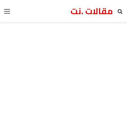
مقالات .نت
بحث عن
الق