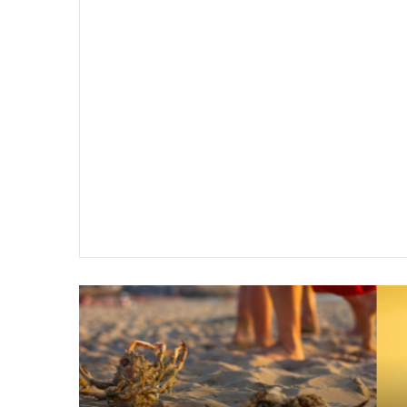
سير
تفسير
ية
حلم
جثث
اني
حارس
منام
شخصي