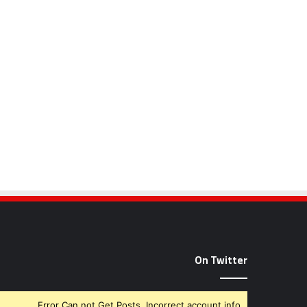
On Twitter
Error Can not Get Posts, Incorrect account info.