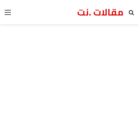
مقالات .نت
بحث عن
الق