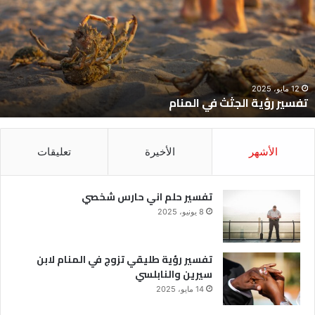
ي
ح
لمنام
ش
12 مايو، 2025
تفسير رؤية الجثث في المنام
الأشهر
الأخيرة
تعليقات
تفسير حلم اني حارس شخصي
8 يونيو، 2025
تفسير رؤية طليقي تزوج في المنام لابن
سيرين والنابلسي
14 مايو، 2025