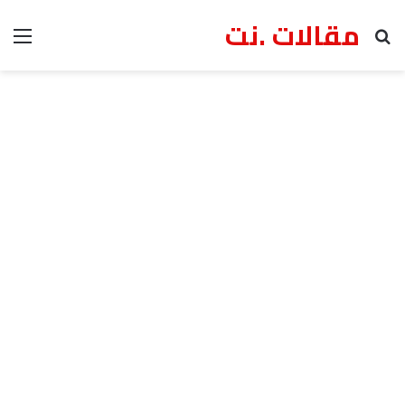
مقالات .نت
بحث عن
الق