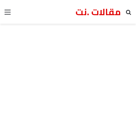
مقالات .نت
بحث عن
الق