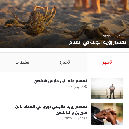
ي
ح
لمنام
ش
12 مايو، 2025
تفسير رؤية الجثث في المنام
الأشهر
الأخيرة
تعليقات
تفسير حلم اني حارس شخصي
8 يونيو، 2025
تفسير رؤية طليقي تزوج في المنام لابن
سيرين والنابلسي
14 مايو، 2025