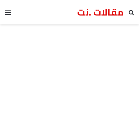
مقالات .نت
بحث عن
الق