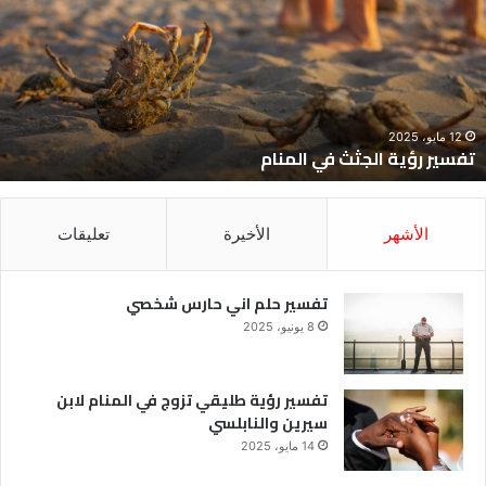
ي
ح
لمنام
ش
12 مايو، 2025
تفسير رؤية الجثث في المنام
الأشهر
الأخيرة
تعليقات
تفسير حلم اني حارس شخصي
8 يونيو، 2025
تفسير رؤية طليقي تزوج في المنام لابن
سيرين والنابلسي
14 مايو، 2025