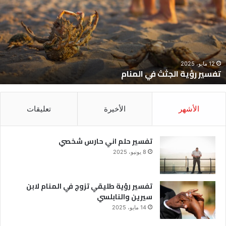
ي
ح
لمنام
ش
12 مايو، 2025
تفسير رؤية الجثث في المنام
الأشهر
الأخيرة
تعليقات
تفسير حلم اني حارس شخصي
8 يونيو، 2025
تفسير رؤية طليقي تزوج في المنام لابن
سيرين والنابلسي
14 مايو، 2025