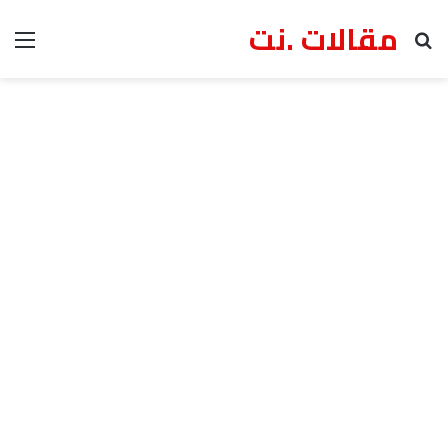
مقالات .نت
بحث عن
الق