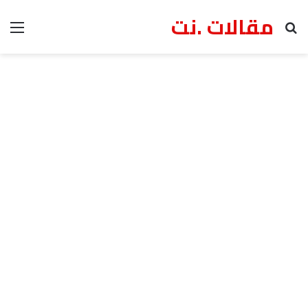
مقالات .نت
بحث عن
الق