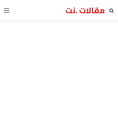
مقالات .نت
بحث عن
الق