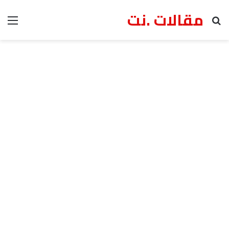
مقالات .نت
بحث عن
الق