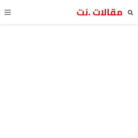
مقالات .نت
بحث عن
الق