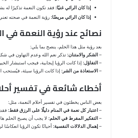
إذا كان الرائي غنيًا:
فقد تكون النعمة تذكيرًا له ب
إذا كان الرائي مريضًا:
رؤية النعمة في صحته تعني 
نصائح عند رؤية النعمة في ال
بعد رؤية مثل هذا الحلم، ينصح بما يلي:
–
الشكر والامتنان:
تذكر نعم الله وعدم التهاون في شكر
–
التفاؤل:
إذا كانت الرؤيا إيجابية، فيجب استبشار الخير
–
الاستعاذة من الشر:
إذا كانت الرؤيا سيئة، فيُستحب ال
أخطاء شائعة في تفسير أحلا
بعض الناس يخطئون في تفسير أحلام النعمة، مثل:
–
اعتبار كل نعمة في المنام دليلًا على الرزق فقط:
فقد ت
–
التفكير المفرط في الحلم:
لا يجب أن يصبح الحلم هاجس
–
إهمال الدلالات النفسية:
أحيانًا تكون الرؤيا انعكاسًا