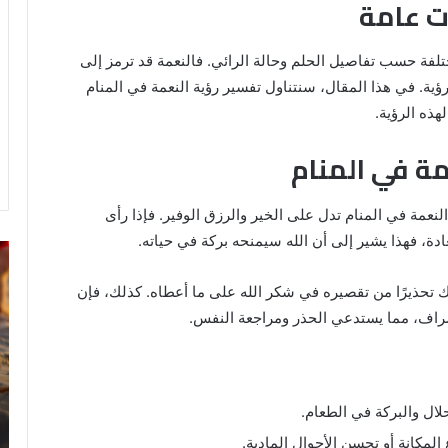
ات عامة
تلفة حسب تفاصيل الحلم وحالة الرائي. فالنعمة قد ترمز إلى
ية. في هذا المقال، سنتناول تفسير رؤية النعمة في المنام
هذه الرؤية.
مة في المنام
نعمة في المنام تدل على الخير والرزق الوفير. فإذا رأى
دة، فهذا يشير إلى أن الله سيمنحه بركة في حياته.
خروج
تف
شي
رؤ
ك تحذيرًا من تقصيره في شكر الله على ما أعطاه. كذلك، فإن
من
ال
الدبر
في
لإسراف، مما يستدعي الحذر ومراجعة النفس.
في
ال
المنام
للمتزوجة
لال والبركة في الطعام.
8 يونيو، 2025
ي
خروج شي من الدبر في المنام للمتزوجة
المكانة أو تحسن الأحوال المادية.