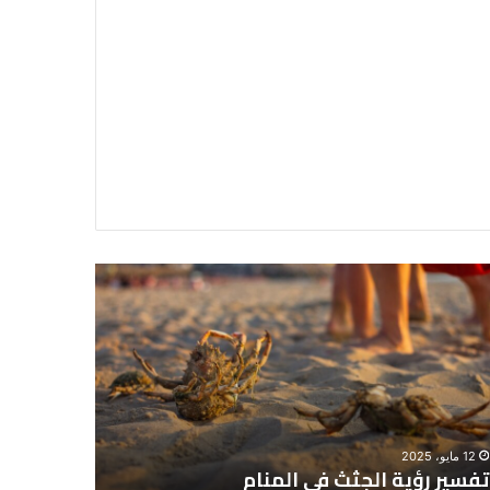
سير
تفسير
ية
حلم
جثث
اني
حارس
منام
شخصي
12 مايو، 2025
8 يونيو، 2025
تفسير رؤية الجثث في المنام
تفسير حل