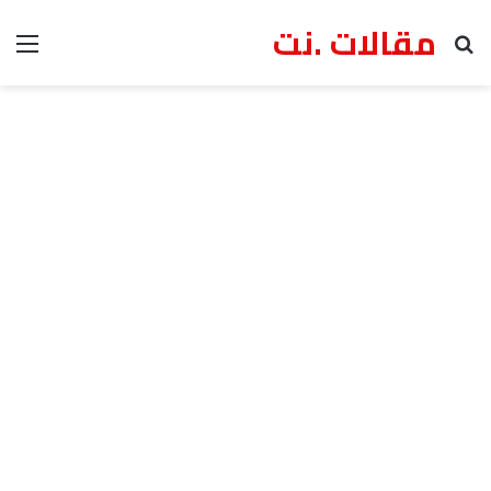
مقالات .نت
بحث عن
الق