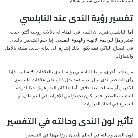
المتاعب العابرة التي ستمر بسلام.
تفسير رؤية الندى عند النابلسي
أما النابلسي فيرى أن الندى في المنام له دلالات روحية أكثر، حيث
يُعتبر رمزًا للرحمة الإلهية والهدوء النفسي. إذا حلم الشخص بالندى
في الصباح الباكر، فقد يكون ذلك إشارة إلى بداية جديدة مليئة بالأمل
والتفاؤل.
من ناحية أخرى، يربط النابلسي رؤية الندى بالعلاقات الإنسانية، فإذا
رأى الشخص ندى يبلل يديه، فقد يدل ذلك على علاقات طيبة مع
الآخرين أو مصالحة بعد خلاف. أما إذا كان الندو غزيرًا جدًا لدرجة
التشبيه بالمطر، فقد يكون تحذيرًا من الإفراط في العواطف أو
التسرع في اتخاذ القرارات.
تأثير لون الندى وحالته في التفسير
لون الندى وحالته في الحلم يلعبان دورًا مهمًا في التفسير: