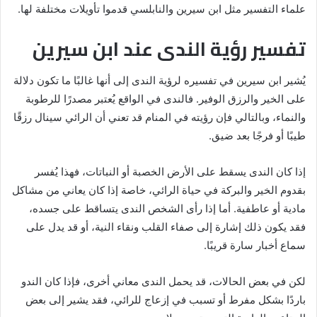
علماء التفسير مثل ابن سيرين والنابلسي قدموا تأويلات مختلفة لها.
تفسير رؤية الندى عند ابن سيرين
يُشير ابن سيرين في تفسيره لرؤية الندى إلى أنها غالبًا ما تكون دلالة
على الخير والرزق الوفير. فالندى في الواقع يُعتبر مصدرًا للرطوبة
والنماء، وبالتالي فإن رؤيته في المنام قد تعني أن الرائي سينال رزقًا
طيبًا أو فرجًا بعد ضيق.
إذا كان الندى يسقط على الأرض الخصبة أو النباتات، فهذا يُفسر
بقدوم الخير والبركة في حياة الرائي، خاصة إذا كان يعاني من مشاكل
مادية أو عاطفية. أما إذا رأى الشخص الندى يتساقط على جسده،
فقد يكون ذلك إشارة إلى صفاء القلب ونقاء النية، أو قد يدل على
سماع أخبار سارة قريبًا.
لكن في بعض الحالات، قد يحمل الندى معاني أخرى، فإذا كان الندو
باردًا بشكل مفرط أو تسبب في إزعاج للرائي، فقد يشير إلى بعض