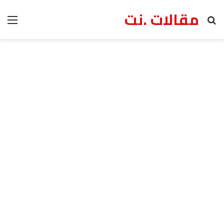
مقالات .نت
بحث عن
الق