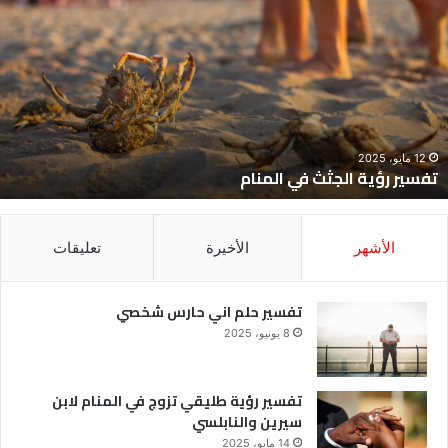
ؤية
ح
لجثث
ا
ي
ح
لمنام
ش
12 مايو، 2025
تفسير رؤية الجثث في المنام
الأشهر
الأخيرة
تعليقات
تفسير حلم اني حارس شخصي
8 يونيو، 2025
تفسير رؤية طليقي تزوج في المنام لابن
سيرين والنابلسي
14 مايو، 2025