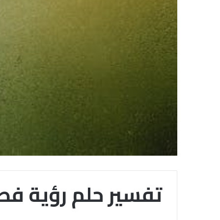
تفسير حلم رؤية فط