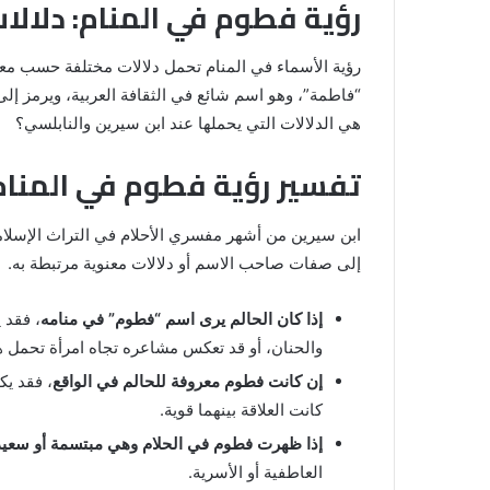
رؤية فطوم في المنام: دلالات
رؤية الأسماء في المنام تحمل دلالات مختلفة حسب مع
“فاطمة”، وهو اسم شائع في الثقافة العربية، ويرمز إلى
هي الدلالات التي يحملها عند ابن سيرين والنابلسي؟
تفسير رؤية فطوم في المنام
ابن سيرين من أشهر مفسري الأحلام في التراث الإسلامي
إلى صفات صاحب الاسم أو دلالات معنوية مرتبطة به.
رؤية
الحمام
إذا كان الحالم يرى اسم “فطوم” في منامه
، فقد 
المتسخ
بالبراز
والحنان، أو قد تعكس مشاعره تجاه امرأة تحمل 
في
إن كانت فطوم معروفة للحالم في الواقع
، فقد يك
المنام:
كانت العلاقة بينهما قوية.
دلالات
14 مايو، 2025
وتفسيرات
إذا ظهرت فطوم في الحلام وهي مبتسمة أو سعيد
المنام لابن
رؤية الحمام المتسخ بالبراز في المنام:
ابن
العاطفية أو الأسرية.
دلالات وتفسيرات ابن سيرين والنابلس
سيرين