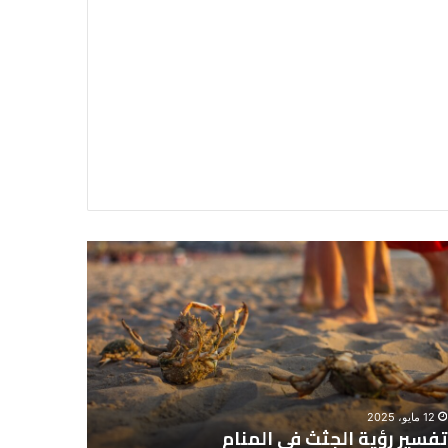
سير
تفسير
ية
حلم
جثث
اني
حارس
منام
شخصي
12 مايو، 2025
8 يونيو، 2025
تفسير رؤية الجثث في المنام
تفسير حل