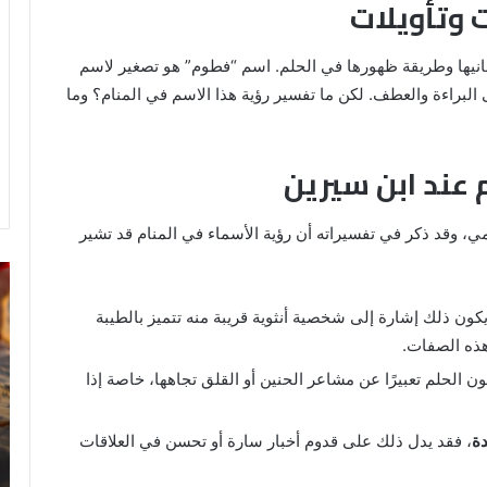
 وتأويلات
انيها وطريقة ظهورها في الحلم. اسم “فطوم” هو تصغير لاسم
 البراءة والعطف. لكن ما تفسير رؤية هذا الاسم في المنام؟ وما
 عند ابن سيرين
، وقد ذكر في تفسيراته أن رؤية الأسماء في المنام قد تشير
خروج
تف
شي
رؤ
يكون ذلك إشارة إلى شخصية أنثوية قريبة منه تتميز بالطيبة
من
ال
الدبر
في
هذه الصفات.
في
ال
ون الحلم تعبيرًا عن مشاعر الحنين أو القلق تجاهها، خاصة إذا
المنام
للمتزوجة
ة
، فقد يدل ذلك على قدوم أخبار سارة أو تحسن في العلاقات
8 يونيو، 2025
ي
خروج شي من الدبر في المنام للمتزوجة