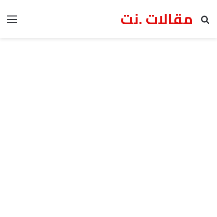
مقالات .نت
بحث عن
الق