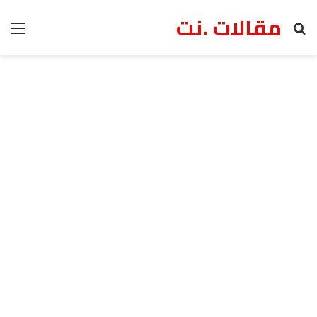
مقالات .نت
بحث عن
الق