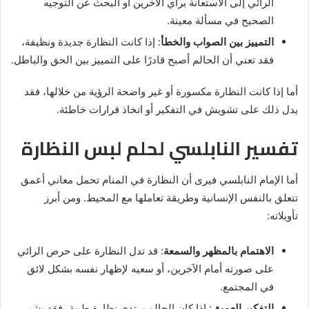
الرائي إلى الاستعانة برأي الآخرين أو البحث عن التوجيه
الصحيح في مسألة معينة.
التمييز بين الصواب والخطأ
: إذا كانت النظارة جديدة ونظيفة،
فقد تعني أن الحالم أصبح قادرًا على التمييز بين الحق والباطل.
أما إذا كانت النظارة مكسورة أو غير واضحة الرؤية من خلالها، فقد
يدل ذلك على تشويش في التفكير أو اتخاذ قرارات خاطئة.
تفسير النابلسي لحلم لبس النظارة
أما الإمام النابلسي فيرى أن النظارة في المنام تحمل معاني أعمق
تتعلق بالنفس الإنسانية وطريقة تعاملها مع المحيط. ومن أبرز
تأويلاته:
الاهتمام بالمظهر والسمعة
: قد تدل النظارة على حرص الرائي
على صورته أمام الآخرين، أو سعيه لإظهار نفسه بشكل لائق
في المجتمع.
التفكير العميق
: إذا كان الحالم يرتدي نظارة طبية، فقد يشير