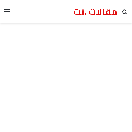
مقالات .نت
بحث عن
الق