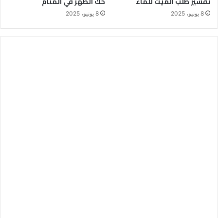
تفسير طلب الميت للماء
حك الظهر في المنام
8 يونيو، 2025
8 يونيو، 2025