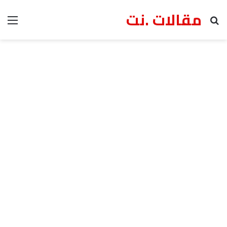
مقالات .نت
بحث عن
الق