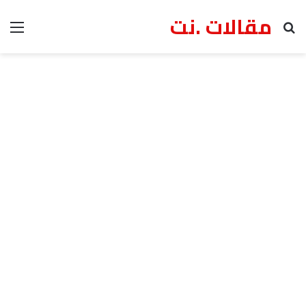
مقالات .نت
بحث عن
الق