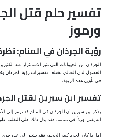
تفسير حلم قتل الجر
ورموز
رؤية الجرذان في المنام: نظر
الجرذان من الحيوانات التي تثير الاشمئزاز عند الكثيرين
الفضول لدى الحالم. تختلف تفسيرات رؤية الجرذان وق
في تأويل هذه الرؤية.
تفسير ابن سيرين لقتل الجرذ
خروج
يذكر ابن سيرين أن الجرذان في المنام قد ترمز إلى ال
شي
من
أنه يقتل جرذاً في منامه، فقد يدل ذلك على التغلب ع
الدبر
في
أما إذا كان الجرذ كبير الحجم، فقد يشير إلى عدو قوي 