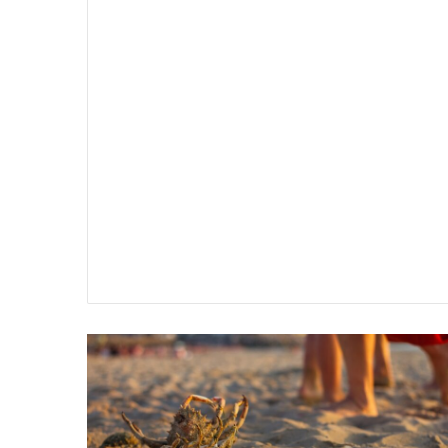
سير
تفسير
ية
حلم
جثث
اني
حارس
منام
شخصي