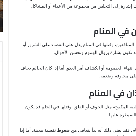
المنام:
لك إشارة إلى التخلص من مجموعة من الأعداء أو المشاكل
دلالات
14 مايو، 2025
وتفسيرات
رؤية الحمام المتسخ بالبراز في المنام:
ابن
ة
دلالات وتفسيرات ابن سيرين والنابلسي
سيرين
ن في المنام
والنابلسي
المنافقين، وقتلها في المنام يدل على القضاء على الشرور أو
قد تكون بشارة بزوال الهموم وتحسن الأحوال.
 انتهاء الخصومة أو انكشاف أمر العدو. أما إذا كان الحالم يخاف
على مخاوفه وضعفه.
ان في المنام
بية المكبوتة مثل الخوف أو القلق. وقتلها في الحلم قد يكون
السيطرة عليها.
ام، فقد يعني ذلك أنه بدأ يتعافى من ضغوط نفسية معينة. أما إذا