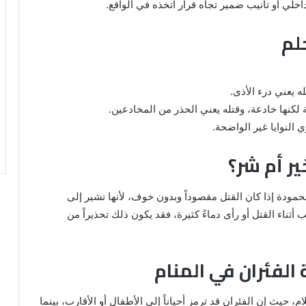
خلي أو تأنيب ضمير تجاه قرار اتخذه في الواقع.
لم
ه يعني درء الأذى.
لكنها خادعة، وقتله يعني الحذر من المخادعين.
النوايا غير الواضحة.
ر أم شر؟
حمودة إذا كان القتل مقصوداً وبدون خوف، لأنها تشير إلى
ثناء القتل أو رأى دماءً كثيرة، فقد يكون ذلك تحذيراً من
 الفئران في المنام
 حيث إن الفئران قد ترمز أحياناً إلى الأطفال أو الأقارب، بينما