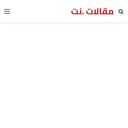
مقالات .نت
بحث عن
الق