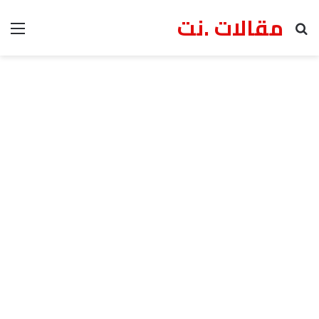
مقالات .نت
بحث عن
الق