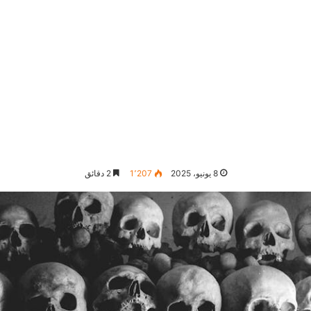
8 يونيو، 2025
1٬207
2 دقائق