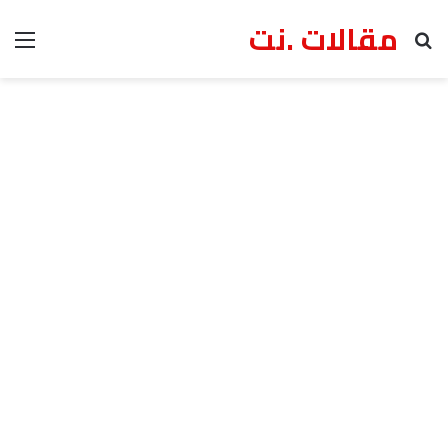
مقالات .نت
بحث عن
الق