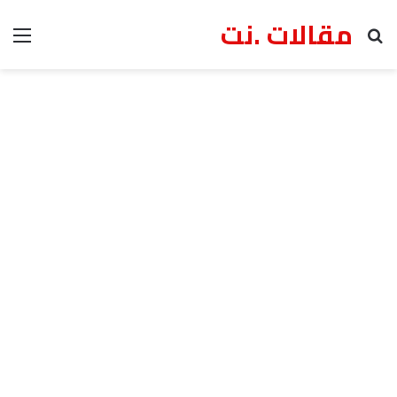
مقالات .نت
بحث عن
الق