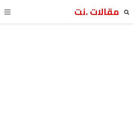
مقالات .نت
بحث عن
الق