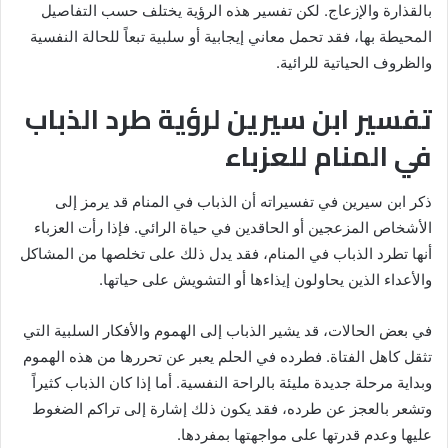
بالقذارة والإزعاج. لكن تفسير هذه الرؤية يختلف حسب التفاصيل
المحيطة بها، فقد تحمل معاني إيجابية أو سلبية تبعاً للحالة النفسية
والظروف الحياتية للرائية.
تفسير ابن سيرين لرؤية طرد الذباب
في المنام للعزباء
ذكر ابن سيرين في تفسيراته أن الذباب في المنام قد يرمز إلى
الأشخاص المزعجين أو الحاقدين في حياة الرائي. فإذا رأت العزباء
أنها تطرد الذباب في المنام، فقد يدل ذلك على تخلصها من المشاكل
والأعداء الذين يحاولون إيذاءها أو التشويش على حياتها.
في بعض الحالات، قد يشير الذباب إلى الهموم والأفكار السلبية التي
تثقل كاهل الفتاة. فطرده في الحلم يعبر عن تحررها من هذه الهموم
وبداية مرحلة جديدة مليئة بالراحة النفسية. أما إذا كان الذباب كثيراً
وتشعر بالعجز عن طرده، فقد يكون ذلك إشارة إلى تراكم الضغوط
عليها وعدم قدرتها على مواجهتها بمفردها.