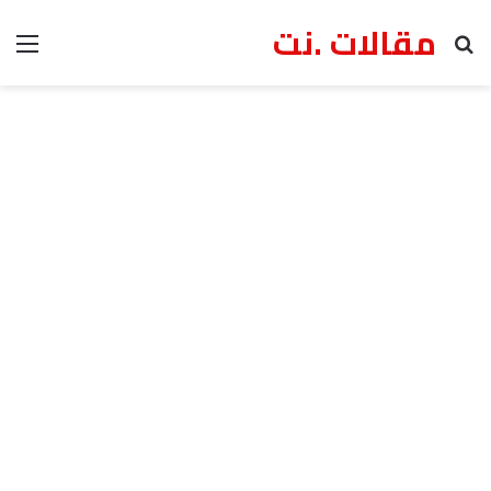
مقالات .نت
بحث عن
الق