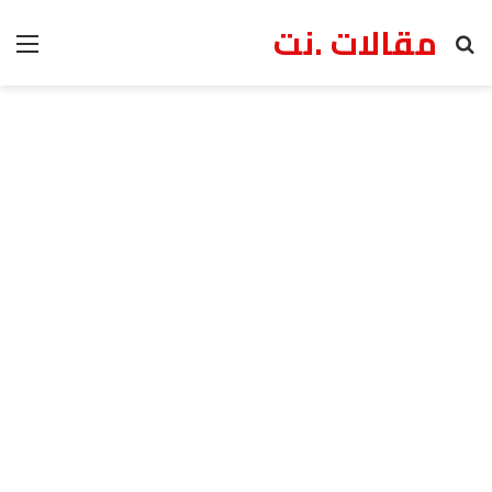
مقالات .نت
بحث عن
الق